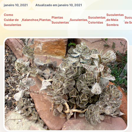
janeiro 10, 2021
Atualizado em janeiro 10, 2021
Como
Suculentas
Plantas
Suculentas
Sucu
Cuidar de
,
Kalanchoe
,
Plantas
,
,
Suculentas
,
,
de Meia
,
Suculentas
Coloridas
de S
Suculentas
Sombra