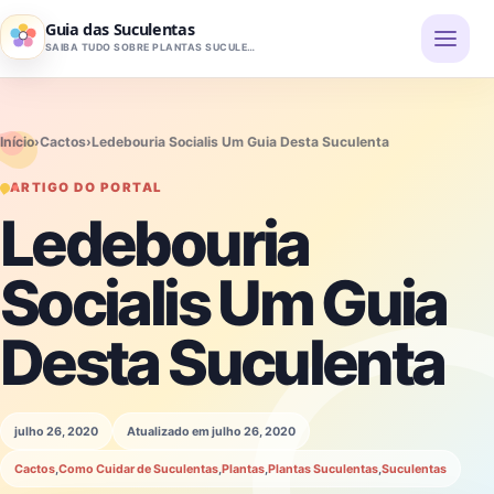
Pular para o conteúdo
Guia das Suculentas
SAIBA TUDO SOBRE PLANTAS SUCULENTAS
Início
›
Cactos
›
Ledebouria Socialis Um Guia Desta Suculenta
ARTIGO DO PORTAL
Ledebouria
Socialis Um Guia
Desta Suculenta
julho 26, 2020
Atualizado em julho 26, 2020
Cactos
,
Como Cuidar de Suculentas
,
Plantas
,
Plantas Suculentas
,
Suculentas