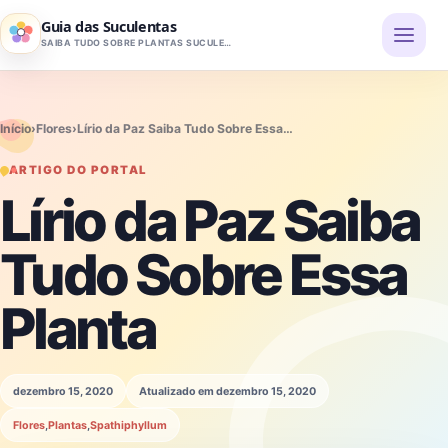
Pular para o conteúdo
Guia das Suculentas
SAIBA TUDO SOBRE PLANTAS SUCULENTAS
Início
›
Flores
›
Lírio da Paz Saiba Tudo Sobre Essa…
ARTIGO DO PORTAL
Lírio da Paz Saiba
Tudo Sobre Essa
Planta
dezembro 15, 2020
Atualizado em dezembro 15, 2020
Flores
,
Plantas
,
Spathiphyllum