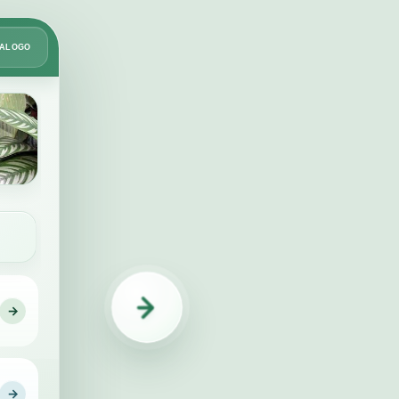
Card
TÁLOGO
2
de
49
→
IDENTIFICAÇÃO
→