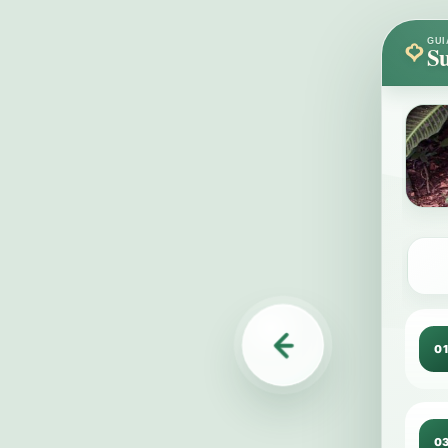
GUI
Su
0
0