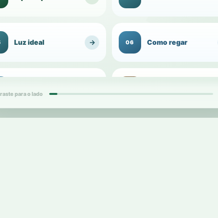
Luz ideal
→
Como regar
5
06
Umidade do
Substrato para
→
7
08
ambiente
1
vasos
raste para o lado
ds
card
Vaso ideal
→
Raízes
9
10
2
d
cards
Replantio e
Adubação
→
1
12
1
transplante
d
card