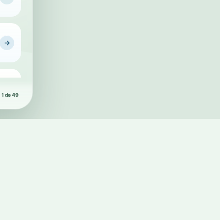
Conheça a Pl
→
→
1
de 49
→
→