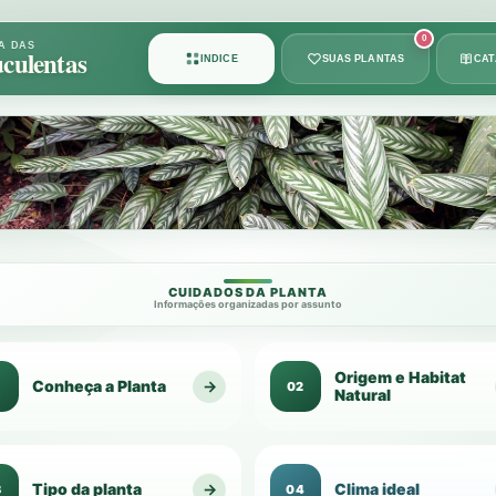
Card
0
A DAS
culentas
ÍNDICE
SUAS PLANTAS
CA
1
de
49
CUIDADOS DA PLANTA
Informações organizadas por assunto
Origem e Habitat
Conheça a Planta
→
1
02
Natural
Tipo da planta
→
Clima ideal
3
04