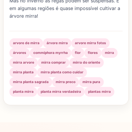
Mas no inverno as regas podem ser suspensas. E
em algumas regiões é quase impossível cultivar a
árvore mirra!
arvore de mirra
árvore mirra
arvore mirra fotos
árvores
commiphora myrrha
flor
flores
mirra
mirra arvore
mirra comprar
mirra do oriente
mirra planta
mirra planta como cuidar
mirra planta sagrada
mirra preco
mirra pura
planta mirra
planta mirra verdadeira
plantas mirra