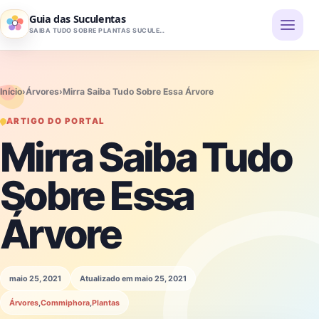
Pular para o conteúdo
Guia das Suculentas
SAIBA TUDO SOBRE PLANTAS SUCULENTAS
Início
›
Árvores
›
Mirra Saiba Tudo Sobre Essa Árvore
ARTIGO DO PORTAL
Mirra Saiba Tudo
Sobre Essa
Árvore
maio 25, 2021
Atualizado em maio 25, 2021
Árvores
,
Commiphora
,
Plantas