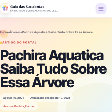
Pular para o conteúdo
Guia das Suculentas
SAIBA TUDO SOBRE PLANTAS SUCULENTAS
Início
›
Árvores
›
Pachira Aquatica Saiba Tudo Sobre Essa Árvore
ARTIGO DO PORTAL
Pachira Aquatica
Saiba Tudo Sobre
Essa Árvore
agosto 10, 2021
Atualizado em agosto 10, 2021
Árvores
,
Pachira
,
Plantas