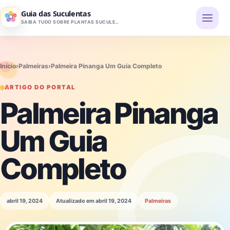
Pular para o conteúdo
Guia das Suculentas
SAIBA TUDO SOBRE PLANTAS SUCULENTAS
Início
›
Palmeiras
›
Palmeira Pinanga Um Guia Completo
ARTIGO DO PORTAL
Palmeira Pinanga
Um Guia
Completo
abril 19, 2024
Atualizado em abril 19, 2024
Palmeiras