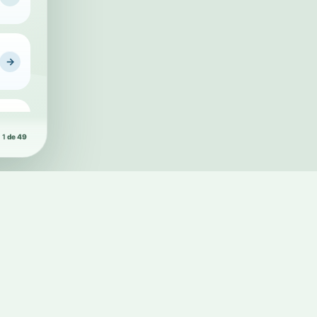
Conheça a Pl
→
→
1
de 49
→
→