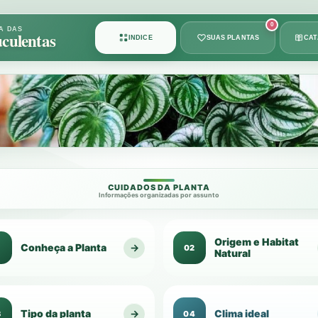
Card
0
A DAS
culentas
ÍNDICE
SUAS PLANTAS
CA
1
de
49
CUIDADOS DA PLANTA
Informações organizadas por assunto
Origem e Habitat
Conheça a Planta
→
1
02
Natural
Tipo da planta
→
Clima ideal
3
04