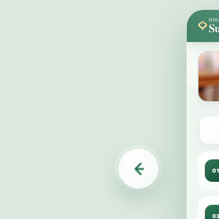
GUI
Su
0
0