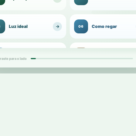
Luz ideal
→
Como regar
5
06
Umidade do
Substrato para
→
7
08
ambiente
1
vasos
raste para o lado
ds
card
Vaso ideal
→
Raízes
9
10
2
d
cards
Replantio e
Adubação
→
1
12
1
transplante
d
card