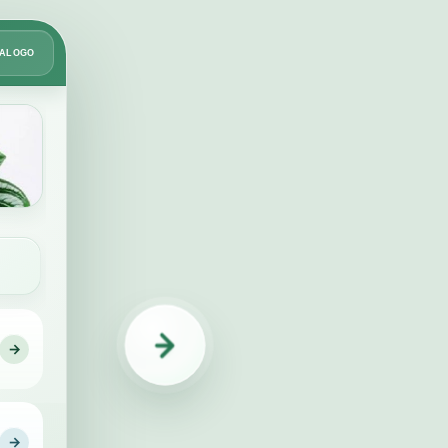
Card
TÁLOGO
2
de
49
→
IDENTIFICAÇÃO
→