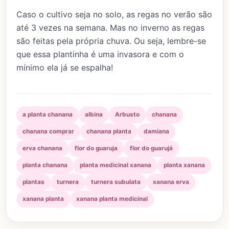
Caso o cultivo seja no solo, as regas no verão são
até 3 vezes na semana. Mas no inverno as regas
são feitas pela própria chuva. Ou seja, lembre-se
que essa plantinha é uma invasora e com o
mínimo ela já se espalha!
a planta chanana
albina
Arbusto
chanana
chanana comprar
chanana planta
damiana
erva chanana
flor do guaruja
flor do guarujá
planta chanana
planta medicinal xanana
planta xanana
plantas
turnera
turnera subulata
xanana erva
xanana planta
xanana planta medicinal