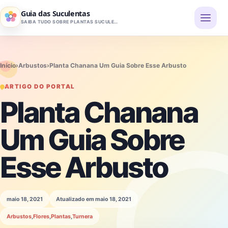
Pular para o conteúdo
Guia das Suculentas
SAIBA TUDO SOBRE PLANTAS SUCULENTAS
Início
›
Arbustos
›
Planta Chanana Um Guia Sobre Esse Arbusto
ARTIGO DO PORTAL
Planta Chanana
Um Guia Sobre
Esse Arbusto
maio 18, 2021
Atualizado em maio 18, 2021
Arbustos
,
Flores
,
Plantas
,
Turnera