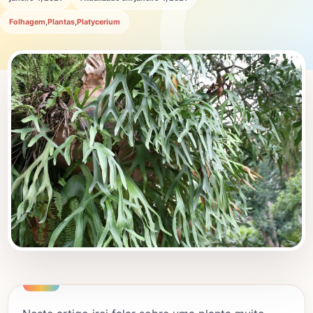
Folhagem
,
Plantas
,
Platycerium