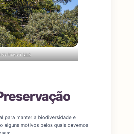
os da Imagem
Link
.
 Preservação
al para manter a biodiversidade e
ão alguns motivos pelos quais devemos
osas: