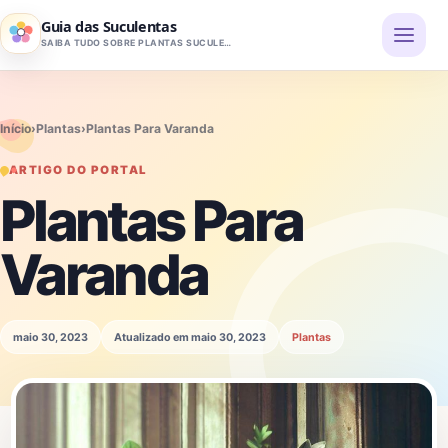
Pular para o conteúdo
Guia das Suculentas
SAIBA TUDO SOBRE PLANTAS SUCULENTAS
Início
›
Plantas
›
Plantas Para Varanda
ARTIGO DO PORTAL
Plantas Para
Varanda
maio 30, 2023
Atualizado em maio 30, 2023
Plantas