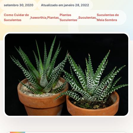
setembro 30, 2020
Atualizado em janeiro 28, 2022
Como Cuidar de
Plantas
Suculentas de
,
haworthia
,
Plantas
,
,
Suculentas
,
Suculentas
Suculentas
Meia Sombra