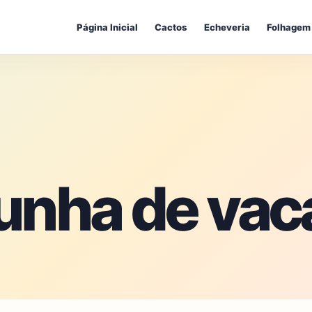
Página Inicial
Cactos
Echeveria
Folhagem
 unha de vac