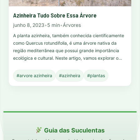
Azinheira Tudo Sobre Essa Árvore
junho 8, 2023
•
5 min
•
Árvores
A planta azinheira, também conhecida cientificamente
como Quercus rotundifolia, é uma árvore nativa da
região mediterrânea que possui grande importância
ecológica e cultural. Neste artigo, vamos explorar o…
#arvore azinheira
#azinheira
#plantas
Guia das Suculentas