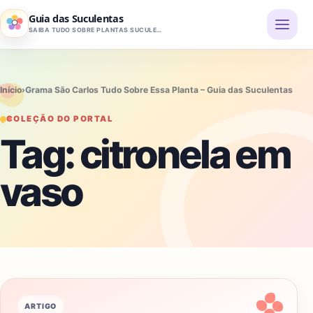
Pular para o conteúdo
Guia das Suculentas
SAIBA TUDO SOBRE PLANTAS SUCULENTAS
Início
›
Grama São Carlos Tudo Sobre Essa Planta – Guia das Suculentas
COLEÇÃO DO PORTAL
Tag:
citronela em
vaso
ARTIGO