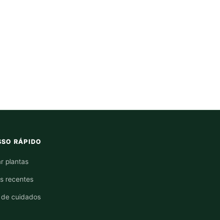
SO RÁPIDO
r plantas
os recentes
 de cuidados