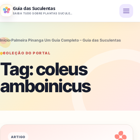
Pular para o conteúdo
Guia das Suculentas
SAIBA TUDO SOBRE PLANTAS SUCULENTAS
Início
›
Palmeira Pinanga Um Guia Completo – Guia das Suculentas
COLEÇÃO DO PORTAL
Tag:
coleus
amboinicus
ARTIGO