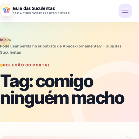
Pular para o conteúdo
Guia das Suculentas
SAIBA TUDO SOBRE PLANTAS SUCULENTAS
Início
›
Pode usar perlita no substrato de Abacaxi ornamental? – Guia das
Suculentas
COLEÇÃO DO PORTAL
Tag:
comigo
ninguém macho