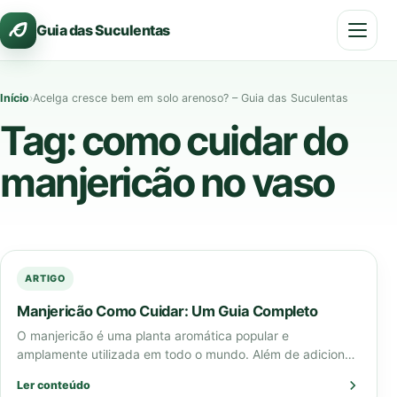
Pular
Guia das Suculentas
para
o
conteúdo
Início
›
Acelga cresce bem em solo arenoso? – Guia das Suculentas
Tag:
como cuidar do
manjericão no vaso
ARTIGO
Manjericão Como Cuidar: Um Guia Completo
O manjericão é uma planta aromática popular e
amplamente utilizada em todo o mundo. Além de adicionar
sabor e aroma a diversas…
Ler conteúdo