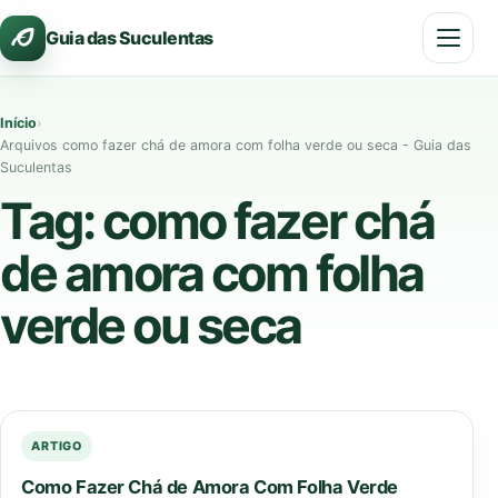
Pular
Guia das Suculentas
para
o
conteúdo
Início
›
Arquivos como fazer chá de amora com folha verde ou seca - Guia das
Suculentas
Tag:
como fazer chá
de amora com folha
verde ou seca
ARTIGO
Como Fazer Chá de Amora Com Folha Verde