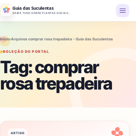
Pular para o conteúdo
Guia das Suculentas
SAIBA TUDO SOBRE PLANTAS SUCULENTAS
Início
›
Arquivos comprar rosa trepadeira - Guia das Suculentas
COLEÇÃO DO PORTAL
Tag:
comprar
rosa trepadeira
ARTIGO