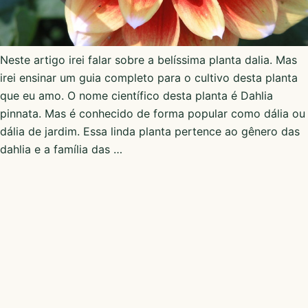
Neste artigo irei falar sobre a belíssima planta dalia. Mas
irei ensinar um guia completo para o cultivo desta planta
que eu amo. O nome científico desta planta é Dahlia
pinnata. Mas é conhecido de forma popular como dália ou
dália de jardim. Essa linda planta pertence ao gênero das
Dalia Um Guia Completo Sobre Ess
dahlia e a família das
…