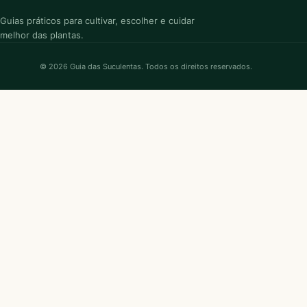
Guias práticos para cultivar, escolher e cuidar
melhor das plantas.
© 2026 Guia das Suculentas. Todos os direitos reservados.