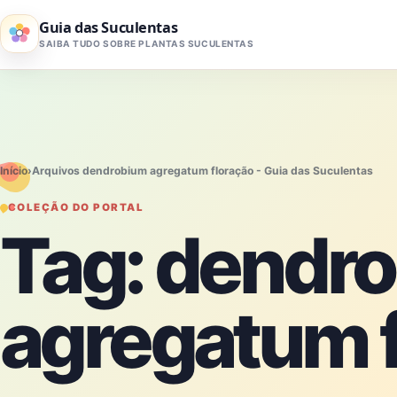
Pular para o conteúdo
Guia das Suculentas
SAIBA TUDO SOBRE PLANTAS SUCULENTAS
Início
›
Arquivos dendrobium agregatum floração - Guia das Suculentas
COLEÇÃO DO PORTAL
Tag:
dendr
agregatum f