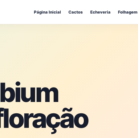
Página Inicial
Cactos
Echeveria
Folhagem
obium
loração