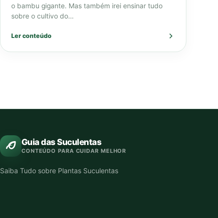
o bambu gigante. Mas também irei ensinar tudo
sobre o cultivo do…
Ler conteúdo
Guia das Suculentas
CONTEÚDO PARA CUIDAR MELHOR
Saiba Tudo sobre Plantas Suculentas