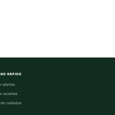
SO RÁPIDO
r plantas
os recentes
 de cuidados