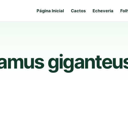
Página Inicial
Cactos
Echeveria
Fol
amus giganteu