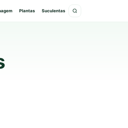
hagem
Plantas
Suculentas
s