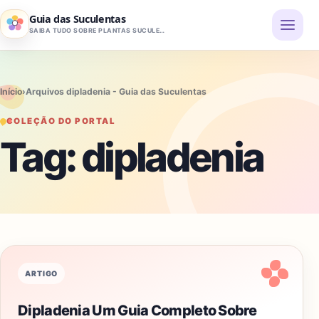
Pular para o conteúdo
Guia das Suculentas
SAIBA TUDO SOBRE PLANTAS SUCULENTAS
Início
›
Arquivos dipladenia - Guia das Suculentas
COLEÇÃO DO PORTAL
Tag:
dipladenia
ARTIGO
Dipladenia Um Guia Completo Sobre