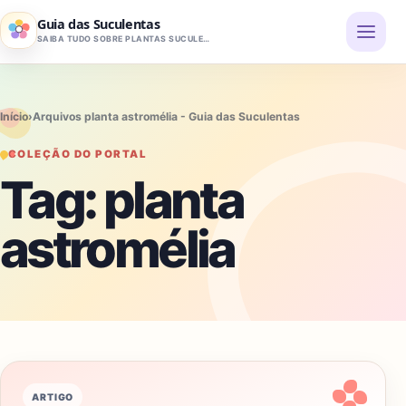
Pular para o conteúdo
Guia das Suculentas
SAIBA TUDO SOBRE PLANTAS SUCULENTAS
Início
›
Arquivos planta astromélia - Guia das Suculentas
COLEÇÃO DO PORTAL
Tag:
planta
astromélia
ARTIGO