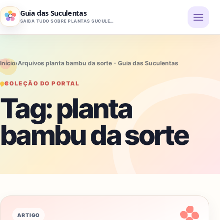
Pular para o conteúdo
Guia das Suculentas
SAIBA TUDO SOBRE PLANTAS SUCULENTAS
Início
›
Arquivos planta bambu da sorte - Guia das Suculentas
COLEÇÃO DO PORTAL
Tag:
planta
bambu da sorte
ARTIGO