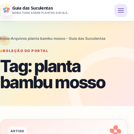
Pular para o conteúdo
Guia das Suculentas
SAIBA TUDO SOBRE PLANTAS SUCULENTAS
Início
›
Arquivos planta bambu mosso - Guia das Suculentas
COLEÇÃO DO PORTAL
Tag:
planta
bambu mosso
ARTIGO