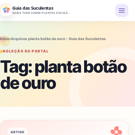
Pular para o conteúdo
Guia das Suculentas
SAIBA TUDO SOBRE PLANTAS SUCULENTAS
Início
›
Arquivos planta botão de ouro - Guia das Suculentas
COLEÇÃO DO PORTAL
Tag:
planta botão
de ouro
ARTIGO