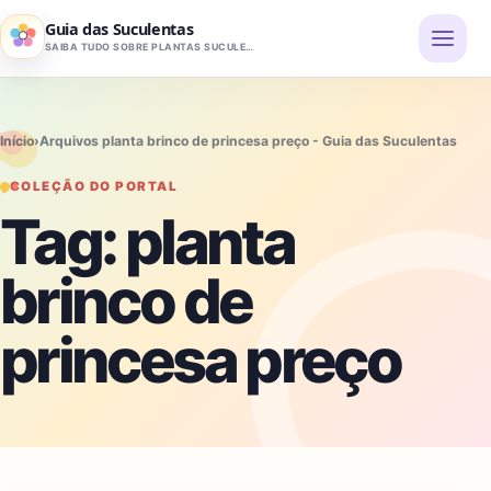
Pular para o conteúdo
Guia das Suculentas
SAIBA TUDO SOBRE PLANTAS SUCULENTAS
Início
›
Arquivos planta brinco de princesa preço - Guia das Suculentas
COLEÇÃO DO PORTAL
Tag:
planta
brinco de
princesa preço