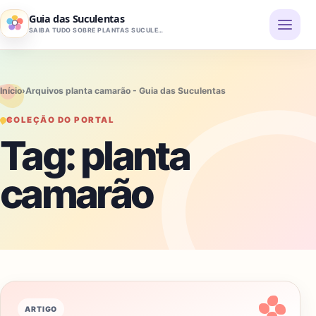
Pular para o conteúdo
Guia das Suculentas
SAIBA TUDO SOBRE PLANTAS SUCULENTAS
Início
›
Arquivos planta camarão - Guia das Suculentas
COLEÇÃO DO PORTAL
Tag:
planta
camarão
ARTIGO