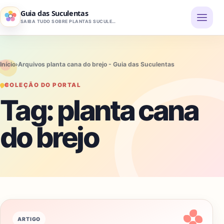
Pular para o conteúdo
Guia das Suculentas
SAIBA TUDO SOBRE PLANTAS SUCULENTAS
Início
›
Arquivos planta cana do brejo - Guia das Suculentas
COLEÇÃO DO PORTAL
Tag:
planta cana
do brejo
ARTIGO