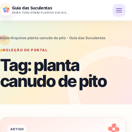
Pular para o conteúdo
Guia das Suculentas
SAIBA TUDO SOBRE PLANTAS SUCULENTAS
Início
›
Arquivos planta canudo de pito - Guia das Suculentas
COLEÇÃO DO PORTAL
Tag:
planta
canudo de pito
ARTIGO