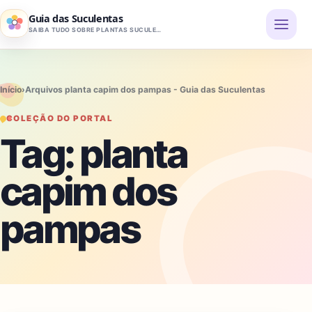
Pular para o conteúdo
Guia das Suculentas
SAIBA TUDO SOBRE PLANTAS SUCULENTAS
Início
›
Arquivos planta capim dos pampas - Guia das Suculentas
COLEÇÃO DO PORTAL
Tag:
planta
capim dos
pampas