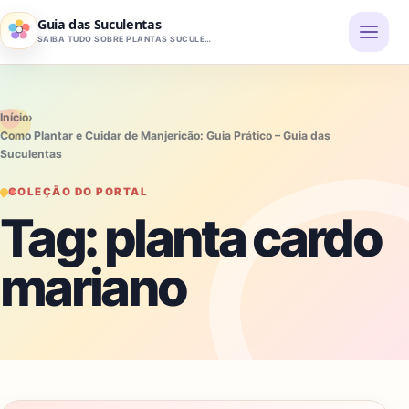
Pular para o conteúdo
Guia das Suculentas
SAIBA TUDO SOBRE PLANTAS SUCULENTAS
Início
›
Como Plantar e Cuidar de Manjericão: Guia Prático – Guia das
Suculentas
COLEÇÃO DO PORTAL
Tag:
planta cardo
mariano