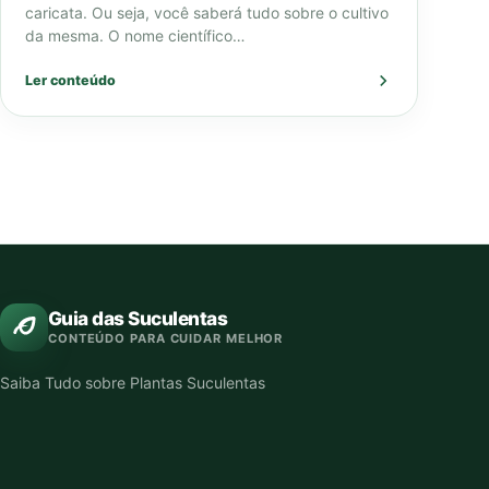
caricata. Ou seja, você saberá tudo sobre o cultivo
da mesma. O nome científico…
Ler conteúdo
Guia das Suculentas
CONTEÚDO PARA CUIDAR MELHOR
Saiba Tudo sobre Plantas Suculentas