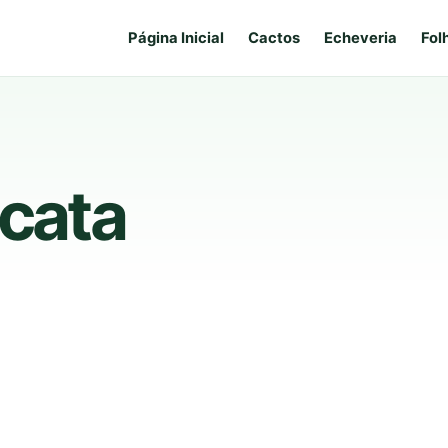
Página Inicial
Cactos
Echeveria
Fol
icata