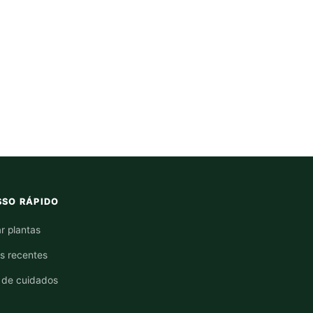
SO RÁPIDO
r plantas
os recentes
 de cuidados