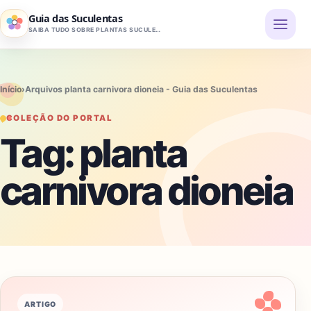
Pular para o conteúdo
Guia das Suculentas
SAIBA TUDO SOBRE PLANTAS SUCULENTAS
Início
›
Arquivos planta carnivora dioneia - Guia das Suculentas
COLEÇÃO DO PORTAL
Tag:
planta
carnivora dioneia
ARTIGO