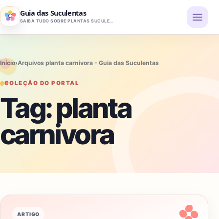
Pular para o conteúdo
Guia das Suculentas
SAIBA TUDO SOBRE PLANTAS SUCULENTAS
Início
›
Arquivos planta carnivora - Guia das Suculentas
COLEÇÃO DO PORTAL
Tag:
planta
carnivora
ARTIGO