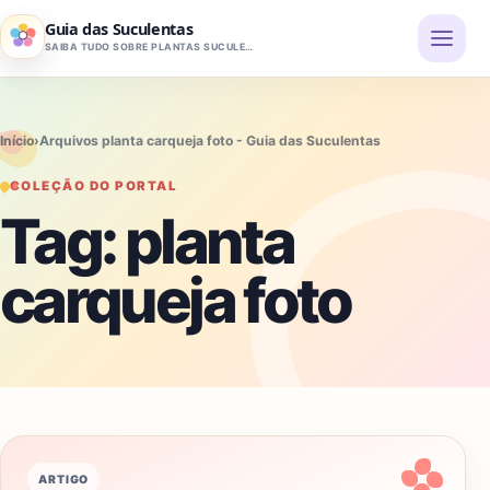
Pular para o conteúdo
Guia das Suculentas
SAIBA TUDO SOBRE PLANTAS SUCULENTAS
Início
›
Arquivos planta carqueja foto - Guia das Suculentas
COLEÇÃO DO PORTAL
Tag:
planta
carqueja foto
ARTIGO