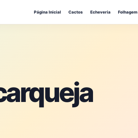
Página Inicial
Cactos
Echeveria
Folhagem
carqueja