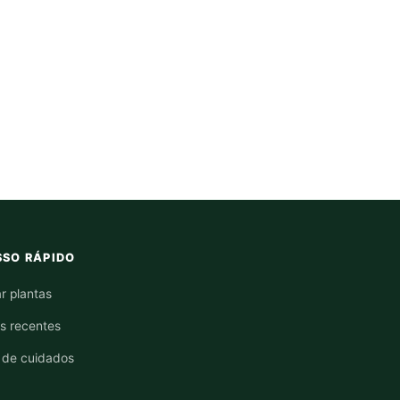
SO RÁPIDO
r plantas
os recentes
 de cuidados