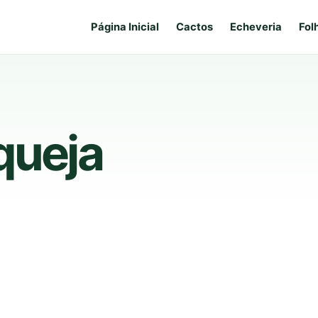
Página Inicial
Cactos
Echeveria
Fol
queja