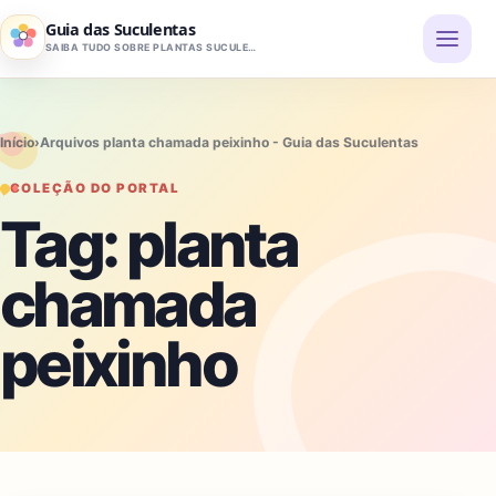
Pular para o conteúdo
Guia das Suculentas
SAIBA TUDO SOBRE PLANTAS SUCULENTAS
Início
›
Arquivos planta chamada peixinho - Guia das Suculentas
COLEÇÃO DO PORTAL
Tag:
planta
chamada
peixinho