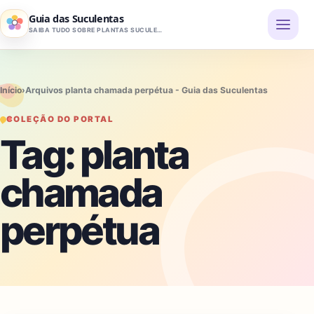
Pular para o conteúdo
Guia das Suculentas
SAIBA TUDO SOBRE PLANTAS SUCULENTAS
Início
›
Arquivos planta chamada perpétua - Guia das Suculentas
COLEÇÃO DO PORTAL
Tag:
planta
chamada
perpétua