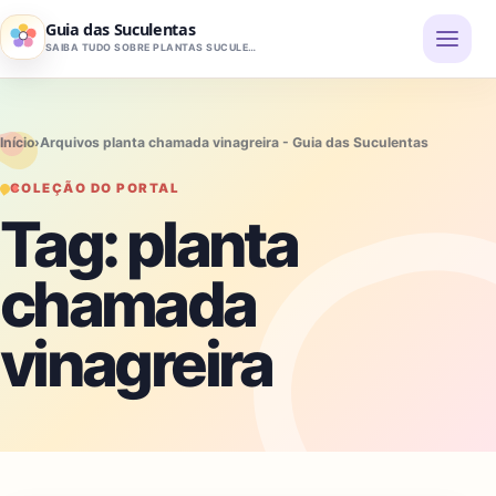
Pular para o conteúdo
Guia das Suculentas
SAIBA TUDO SOBRE PLANTAS SUCULENTAS
Início
›
Arquivos planta chamada vinagreira - Guia das Suculentas
COLEÇÃO DO PORTAL
Tag:
planta
chamada
vinagreira