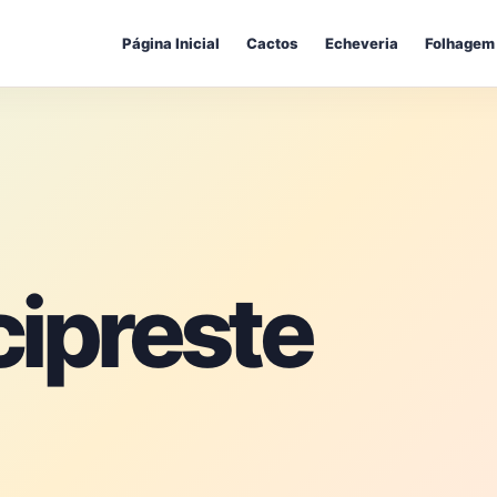
Página Inicial
Cactos
Echeveria
Folhagem
cipreste