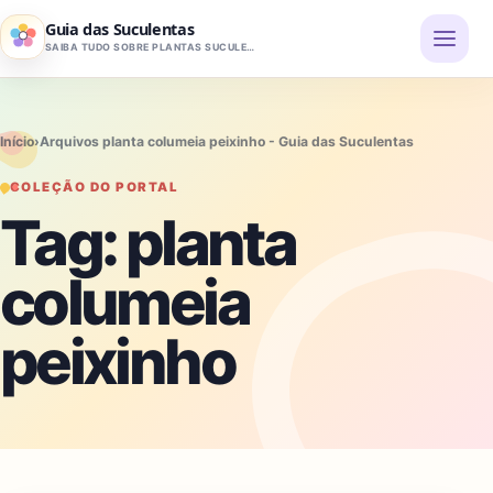
Pular para o conteúdo
Guia das Suculentas
SAIBA TUDO SOBRE PLANTAS SUCULENTAS
Início
›
Arquivos planta columeia peixinho - Guia das Suculentas
COLEÇÃO DO PORTAL
Tag:
planta
columeia
peixinho