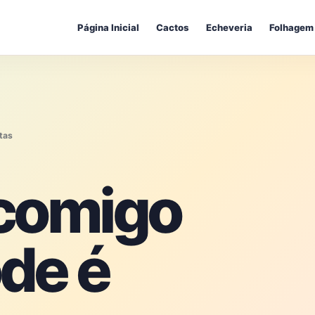
Página Inicial
Cactos
Echeveria
Folhagem
tas
 comigo
de é