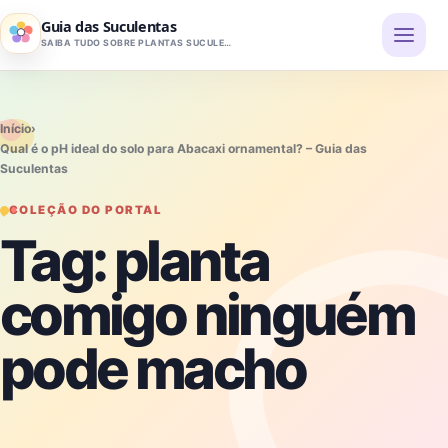
Pular para o conteúdo
Guia das Suculentas
SAIBA TUDO SOBRE PLANTAS SUCULENTAS
Início
›
Qual é o pH ideal do solo para Abacaxi ornamental? – Guia das
Suculentas
COLEÇÃO DO PORTAL
Tag:
planta
comigo ninguém
pode macho