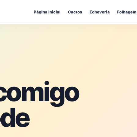
Página Inicial
Cactos
Echeveria
Folhagem
 comigo
ode