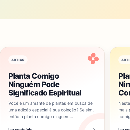
ARTIGO
ART
Planta Comigo
Pl
Ninguém Pode
Ni
Significado Espiritual
Co
Você é um amante de plantas em busca de
Neste 
uma adição especial à sua coleção? Se sim,
mais 
então a planta comigo ninguém…
comig
Ler conteúdo
Ler c