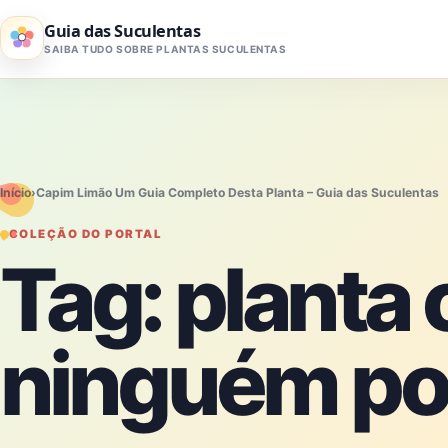
Pular para o conteúdo
Guia das Suculentas
SAIBA TUDO SOBRE PLANTAS SUCULENTAS
Início
›
Capim Limão Um Guia Completo Desta Planta – Guia das Suculentas
COLEÇÃO DO PORTAL
Tag:
planta
ninguém p